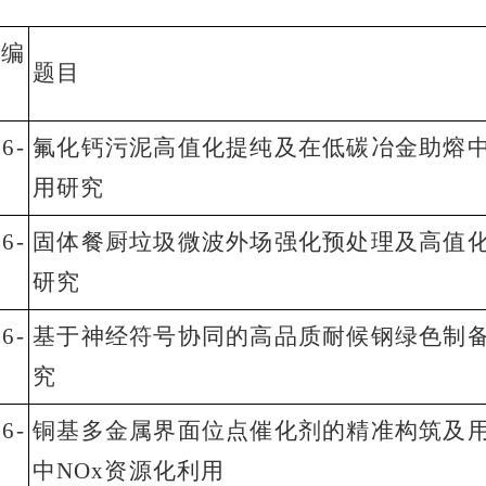
编
题目
6-
氟化钙污泥高值化提纯及在低碳冶金助熔
用研究
6-
固体餐厨垃圾微波外场强化预处理及高值
研究
6-
基于神经符号协同的高品质耐候钢绿色制
究
6-
铜基多金属界面位点催化剂的精准构筑及
中NOx资源化利用