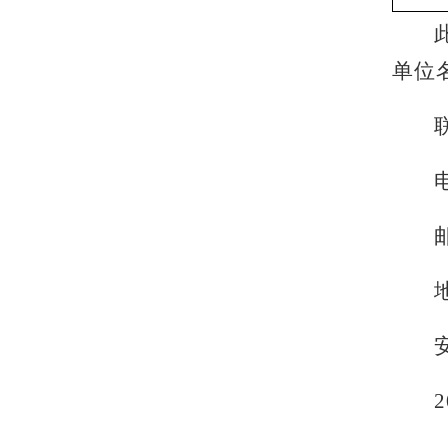
单位
电
邮