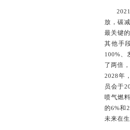
20
放，碳减
最关键的
其他手
100%
了两倍，
2028
员会于2
喷气燃料
的6%和
未来在生