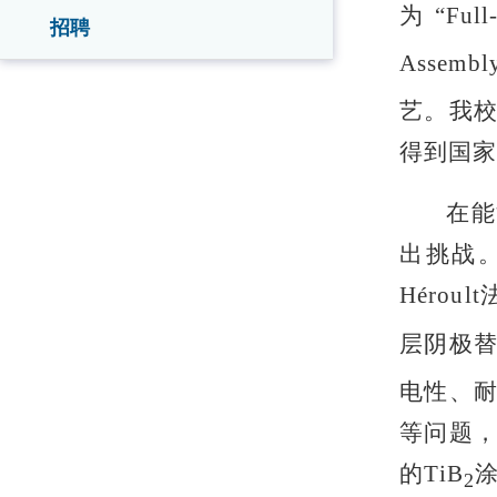
为“Full-
招聘
Assem
艺。我
得到国家
在能
出挑战。
Héro
层阴极替
电性、
等问题
的TiB
2