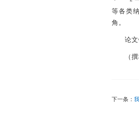
等各类
角。
论文链
（撰
下一条：