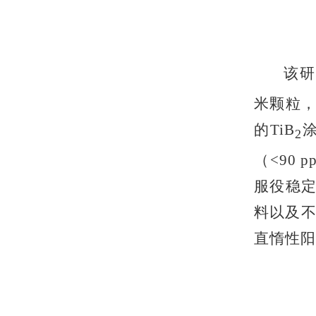
该研
米颗粒，
的TiB
2
（<90
服役稳
料以及不
直惰性