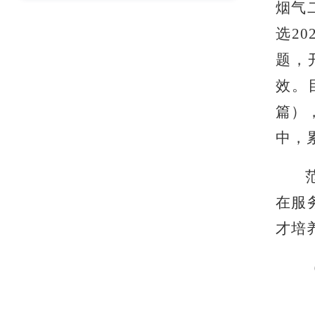
烟气
选2
题，
效。目
篇）
中，
在服
才培