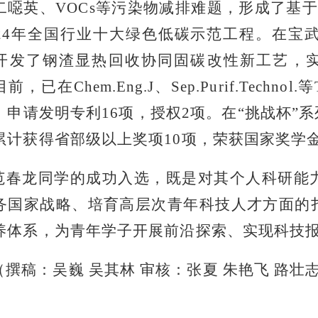
二噁英、VOCs等污染物减排难题，形成了基
024年全国行业十大绿色低碳示范工程。在宝
开发了钢渣显热回收协同固碳改性新工艺，实
前，已在Chem.Eng.J、Sep.Purif.Techn
，申请发明专利16项，授权2项。在“挑战杯”
累计获得省部级以上奖项10项，荣获国家奖学
范春龙同学的成功入选，既是对其个人科研能
务国家战略、培育高层次青年科技人才方面的
养体系，为青年学子开展前沿探索、实现科技
（撰稿：吴巍 吴其林 审核：张夏 朱艳飞 路壮