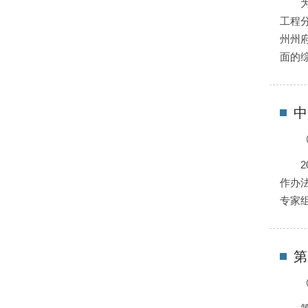
工程
州州
面的
中
作办
专家
第