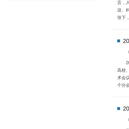
言，
设、
张下
2
高校
术会
个分会
2